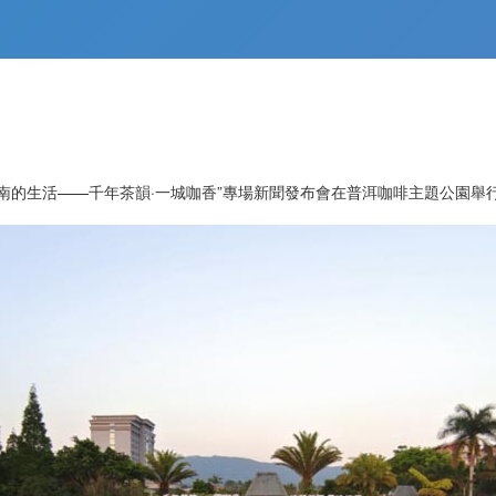
南的生活——千年茶韻·一城咖香”專場新聞發布會在普洱咖啡主題公園舉