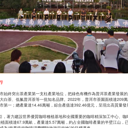
行
始終突出茶產業第一支柱產業地位，把綠色有機作為普洱茶產業發展的
白茶、低氟普洱茶等一批知名品牌。2022年，普洱市茶園面積達209
第一；總產量達14.46萬噸，綜合產值達392.46億元，呈現出高質量
，著力建設世界優質咖啡種植基地和全國重要的咖啡精深加工中心、咖
種植面積達67.9萬畝，產量達5.57萬噸，約占全國咖啡產量的半壁江山
成為“世界級的咖啡消費體驗旅游目的地”的目標邁進。