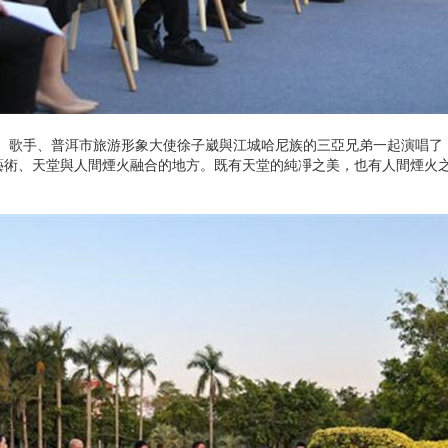
歌手、普洱市旅游形象大使徐子崴與江城哈尼族的三亞兄弟一起演唱了
藝術、天堂與人間煙火融合的地方。既有天堂的純凈之美，也有人間煙火