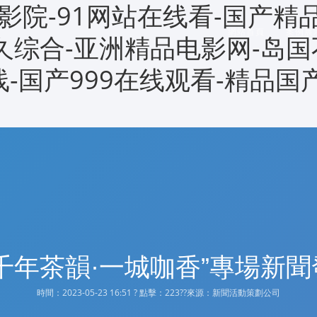
影院-91网站在线看-国产精
網站首頁
案例展
久久综合-亚洲精品电影网-岛国
线-国产999在线观看-精品国
千年茶韻·一城咖香”專場新
時間：2023-05-23 16:51 ? 點擊：
223??來源：新聞活動策劃公司