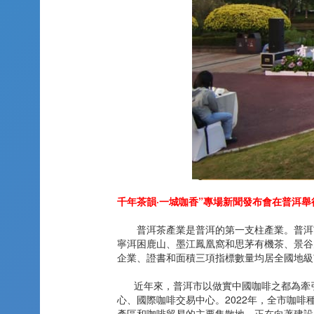
千年茶韻·一城咖香”專場新聞發布會在普洱舉
普洱茶產業是普洱的第一支柱產業。普洱市
寧洱困鹿山、墨江鳳凰窩和思茅有機茶、景谷大
企業、證書和面積三項指標數量均居全國地級市
近年來，普洱市以做實中國咖啡之都為牽引
心、國際咖啡交易中心。2022年，全市咖啡
產區和咖啡貿易的主要集散地，正在向著建設