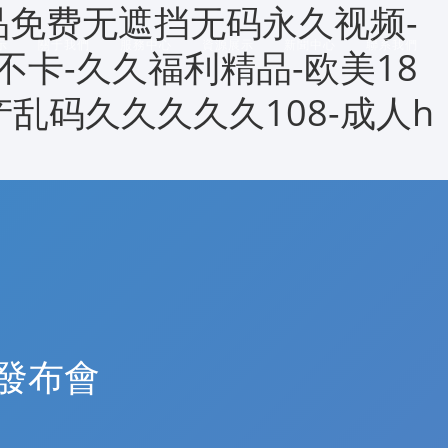
品免费无遮挡无码永久视频-
示
關于我們
服務中心
資源展示
新聞中心
聯系我們
不卡-久久福利精品-欧美18
产乱码久久久久久108-成人h
聞發布會