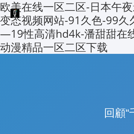
欧美在线一区二区-日本午夜
睿陽活動策劃公司
变态视频网站-91久色-99
—19性高清hd4k-潘甜甜在
动漫精品一区二区下载
回顧“