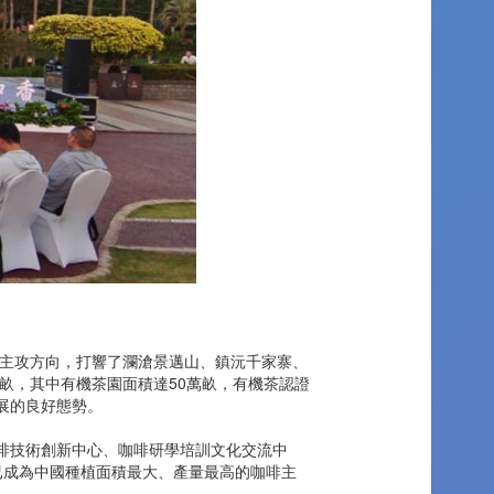
主攻方向，打響了瀾滄景邁山、鎮沅千家寨、
萬畝，其中有機茶園面積達50萬畝，有機茶認證
發展的良好態勢。
啡技術創新中心、咖啡研學培訓文化交流中
，已成為中國種植面積最大、產量最高的咖啡主