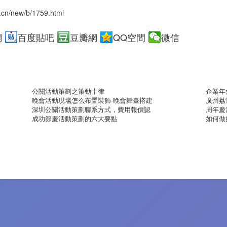
.cn/new/b/1759.html
網
百度貼吧
豆瓣網
QQ空間
微信
公關活動策劃之策動十律
企業年
晚會活動現場怎么布置裝飾-晚會舞臺搭建
廣州荔
深圳公關活動策劃聯系方式，費用報價認
周年慶
成功節慶活動策劃的六大要點
如何做