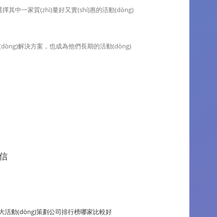
中一家質(zhì)量好又實(shí)惠的活動(dòng)
。
ng)解決方案，也成為他們長期的活動(dòng)
信
大活動(dòng)策劃公司排行榜哪家比較好