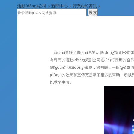
活動(dòng)公司
>
新聞中心
>
行業(yè)資訊
>
質(zhì)量好又實(shí)惠的活動(dòng)策
有專門的活動(dòng)策劃公司進(jìn)行長期的
關(guān)活動(dòng)策劃，很明顯，一個(gè)成
(dòng)的效果和宣傳更是添了很多的幫助，所以要
以求的事情。