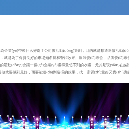
劃公司能為企業(yè)帶來什么好處？公司做活動(dòng)策劃，目的就是想通過做活動(
合作，就是為了保持良好的市場知名度和營銷效果。服裝發(fā)布會，品牌發(fā)布會
功的活動(dòng)會讓一個(gè)企業(yè)獲得意想不到的收獲，尤其是現(xiàn)在媒體
做就要做到最好，而要能達(dá)到這樣的效果，找一家質(zhì)量好又實(shí)惠