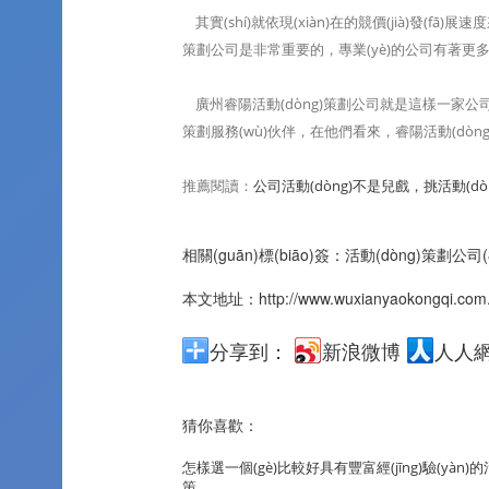
其實(shí)就依現(xiàn)在的競價(jià)發(f
策劃公司是非常重要的，專業(yè)的公司有著更多的活動(
廣州睿陽活動(dòng)策劃公司就是這樣一家公
策劃服務(wù)伙伴，在他們看來，睿陽活動(dòng)
推薦閱讀：
公司活動(dòng)不是兒戲，挑活動(d
相關(guān)標(biāo)簽：
活動(dòng)策劃公司(
本文地址：
http://www.wuxianyaokongqi.com
分享到：
新浪微博
人人網(
猜你喜歡：
怎樣選一個(gè)比較好具有豐富經(jīng)驗(yàn)的活
策