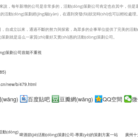
ā)展速度來說，每年新增的公司是非常多的，活動(dòng)策劃公司肯定也在其中，但是選擇其
dòng)策劃經(jīng)驗(yàn)，在遇到突發(fā)狀況時(shí)也可以輕松處理
司，自成立以來，通過不斷的努力與探索，為眾多的企事單位提供了完美的活動(dò
策劃就是這么一家質(zhì)量好又實(shí)惠的活動(dòng)策劃公司。
òng)策劃公司豈能不重視
85)
.cn/new/b/479.html
wǎng)
百度貼吧
豆瓣網(wǎng)
QQ空間
微
動(dòng)
啤酒節(jié)活動(dòng)策劃公司-專業(yè)的策劃方案一站
廣州十