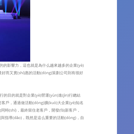
可小視的的影響力，這也就是為什么越來越多的企業(yè)
)量好而又實(shí)惠的活動(dòng)策劃公司則有很好
的目的就是對企業(yè)營運(yùn)進(jìn)行總結
新老客戶，通過做活動(dòng)擴(kuò)大企業(yè)知名
勢的同時(shí)，最終留住老客戶，開發(fā)新客戶，
與指導(dǎo)，既然是這么重要的活動(dòng)，自