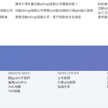
廣州十周年慶活動(dòng)策劃公司哪家好呢？
好的廣
活動(d
g)策劃公司
活動(dòng)策劃公司專業(yè)發(fā)展的六個(gè)核心套路
(jì)三
哪家做
展覽活動(dòng)策劃公司：客戶喜歡的文化墻原
廣州展會
WEBSITE MENU
NEWS CENTER
關(guān)于我們
公司新聞
服務(wù)中心
行業(yè)新聞
XML地圖
知識分享
TAG地圖