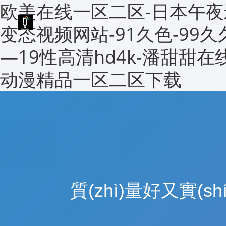
欧美在线一区二区-日本午夜
睿陽活動(dòng)策劃公司
变态视频网站-91久色-99
—19性高清hd4k-潘甜甜在
动漫精品一区二区下载
質(zhì)量好又實(