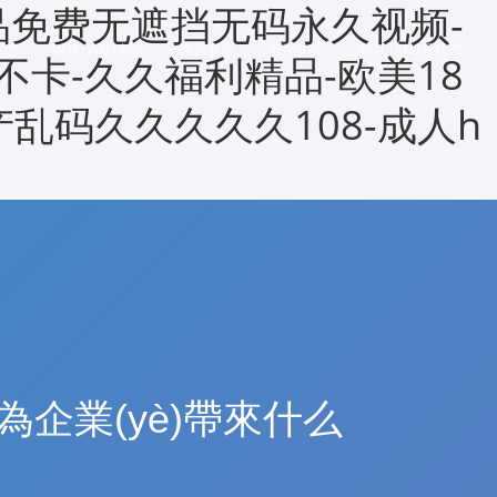
品免费无遮挡无码永久视频-
我們
服務(WÙ)中心
資源展示
新聞中心
聯(LIÁN)系我們
不卡-久久福利精品-欧美18
产乱码久久久久久108-成人h
能為企業(yè)帶來什么