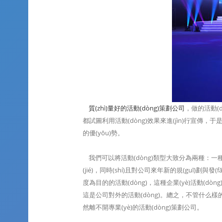
質(zhì)量好的活動(dòng)策劃公司
，做的活動(d
都試圖利用活動(dòng)效果來進(jìn)行宣傳，于是
的優(yōu)勢。
我們可以將活動(dòng)類型大致分為兩種：一種是以公司
(jié)，同時(shí)且對公司來年新的規(guī)劃與發
度為目的的活動(dòng)，這種企業(yè)活動(dòn
這是公司對外的活動(dòng)。總之，不管什么樣的目
然離不開專業(yè)的活動(dòng)策劃公司。