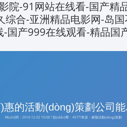
影院-91网站在线看-国产精
網(WǍNG)站首頁
案例展示
關(GUĀN)于
久久综合-亚洲精品电影网-岛国
线-国产999在线观看-精品国
shí)惠的活動(dòng)策劃公司
時(shí)間：2019-12-02 10:08 ? 點(diǎn)擊：
457??來源：睿陽活動(dòng)策劃