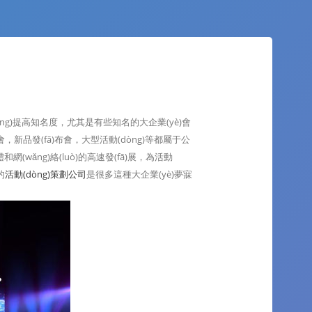
dòng)提高知名度，尤其是有些知名的大企業(yè)會
，新品發(fā)布會，大型活動(dòng)等都屬于公
和網(wǎng)絡(luò)的高速發(fā)展，為活動
的
活動(dòng)策劃公司
是很多這種大企業(yè)夢寐