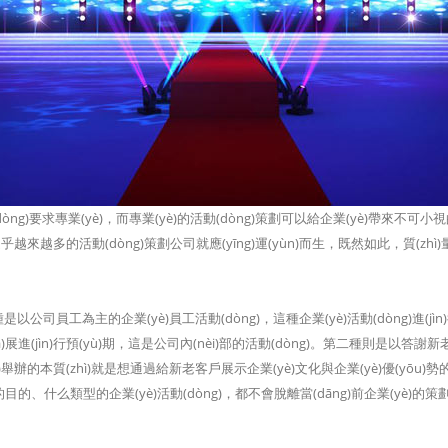
òng)要求專業(yè)，而專業(yè)的活動(dòng)策劃可以給企業(yè)帶來不
乎越來越多的活動(dòng)策劃公司就應(yīng)運(yùn)而生，既然如此，質(zhì
員工為主的企業(yè)員工活動(dòng)，這種企業(yè)活動(dòng)進(jìn)行
(fā)展進(jìn)行預(yù)期，這是公司內(nèi)部的活動(dòng)。第二種則是以答謝
g)舉辦的本質(zhì)就是想通過給新老客戶展示企業(yè)文化與企業(yè)優(yōu)
的、什么類型的企業(yè)活動(dòng)，都不會脫離當(dāng)前企業(yè)的策劃