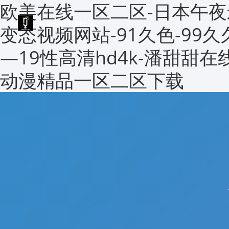
欧美在线一区二区-日本午夜
睿陽活動策劃公司
变态视频网站-91久色-99
—19性高清hd4k-潘甜甜在
动漫精品一区二区下载