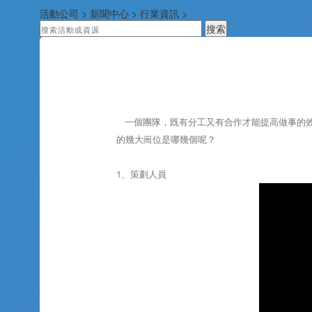
活動公司
>
新聞中心
>
行業資訊
>
一個團隊，既有分工又有合作才能提高做事的
的幾大崗位是哪幾個呢？
1、策劃人員