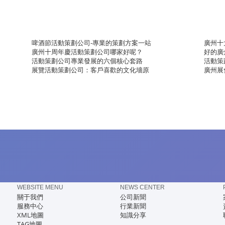
啤酒節活動策劃公司-專業的策劃方案一站
廣州十
廣州十周年慶活動策劃公司哪家好呢？
好的廣
活動策劃公司專業發展的六個核心套路
活動策
展覽活動策劃公司：客戶喜歡的文化墻原
廣州展
WEBSITE MENU
NEWS CENTER
關于我們
公司新聞
服務中心
行業新聞
XML地圖
知識分享
TAG地圖