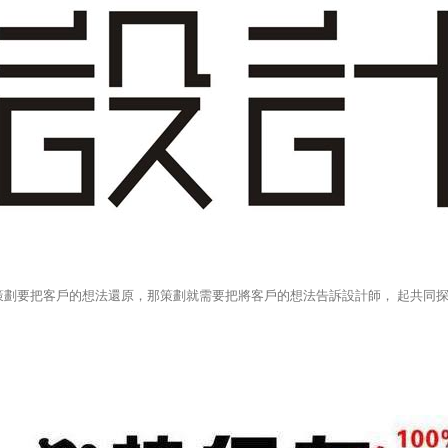
劃要把客戶的想法還原，那策劃就需要把將客戶的想法告訴設計師， 起共同