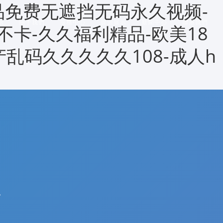
品免费无遮挡无码永久视频-
示
關于我們
服務中心
資源展示
新聞中心
聯系我們
不卡-久久福利精品-欧美18
产乱码久久久久久108-成人h
位