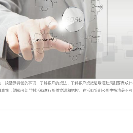
，談活動具體的事項，了解客戶的想法，了解客戶想把這場活動策劃要做成什
織實施；調動各部門對活動進行整體協調和把控。在活動策劃公司中扮演著不可