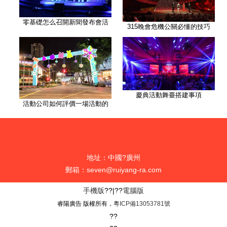
零基礎怎么召開新聞發布會活
315晚會危機公關必懂的技巧
慶典活動舞臺搭建事項
活動公司如何評價一場活動的
地址：中國?廣州
郵箱：seven@ruiyang-ra.com
手機版
??|??
電腦版
睿陽廣告 版權所有，
粵ICP備13053781號
??