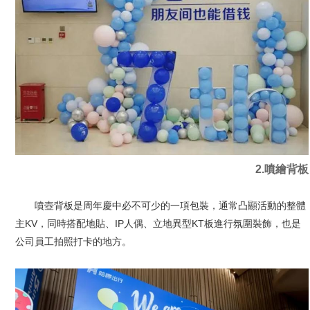
2.噴繪背板
噴壺背板是周年慶中必不可少的一項包裝，通常凸顯活動的整體
主KV，同時搭配地貼、IP人偶、立地異型KT板進行氛圍裝飾，也是
公司員工拍照打卡的地方。