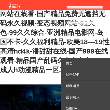
欧美在线一区二区-日本午夜影院-91
网站在线看-国产精品免费无遮挡无
码永久视频-变态视频网站-91久
色-99久久综合-亚洲精品电影网-岛
国不卡-久久福利精品-欧美18—19性
高清hd4k-潘甜甜在线-国产999在线
观看-精品国产乱码久久久久久108-
首頁
成人h动漫精品一区二区下载
關于我們
服務項目
案例展示
新聞中心