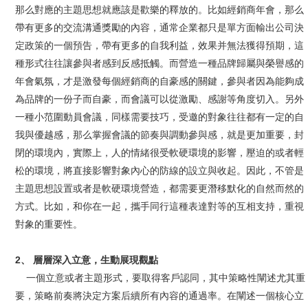
那么對應的主題思想就應該是歡樂的釋放的。比如經銷商年會，那么
帶有更多的交流溝通獎勵的內容，通常企業都只是單方面輸出公司決
定政策的一個預告，帶有更多的自我利益，效果并無法獲得預期，這
種形式往往讓參與者感到反感抵觸。而營造一種品牌歸屬與榮譽感的
年會氣氛，才是激發每個經銷商的自豪感的關鍵，參與者因為能夠成
為品牌的一份子而自豪，而會議可以從激勵、感謝等角度切入。另外
一種小范圍動員會議，同樣需要技巧，受邀的對象往往都有一定的自
我與優越感，那么掌握會議的節奏與調動參與感，就是更加重要，封
閉的環境內，實際上，人的情緒很受軟硬環境的影響，壓迫的或者輕
松的環境，將直接影響對象內心的防線的設立與收起。因此，不管是
主題思想設置或者是軟硬環境營造，都需要更潛移默化的自然而然的
方式。比如，和你在一起，攜手同行這種表達對等的互相支持，重視
對象的重要性。
2、 層層深入立意，生動展現觀點
一個立意或者主題形式，要取得客戶認同，其中策略性闡述尤其重
要，策略前奏將決定方案后續所有內容的通過率。在闡述一個核心立