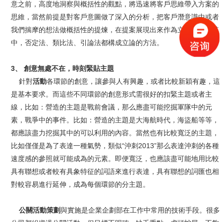
意之前，高度地洞察與概括性的觀點，將迅速將客戶思維帶入方案的
思維，當然前提是對客戶意圖做了深入的分析，把客戶潛意識中或者
我們揣摩的想法做概括性的提煉，在提案展現出來作為立意基調。其
中，否定法、類比法、引論法都構成立論的方法。
3、 創意無處不在，時刻緊貼主題
針對
活動
各環節的創意，讓參與人有興趣，或者比較新穎有趣，這
是基本要求。而這些不同環節的創意形式需很好的扣緊主題或者主
線，比如：營造的主題是戰前會議，那么應盡可能挖掘軍隊中的元
素，戰爭中的事件。比如：營造的主題是大海航時代，海盜船等等，
都應該盡力挖掘其中的可以利用的內容。當然也有比較寬泛的主題，
比如僅僅是為了表達一種氣勢，類似“沖刺2013”那么表達沖刺的各種
速度感的參照就可能成為的元素。即便寬泛，也應該盡可能地用比較
具有聯想或者較有具象特征的詞語來進行表達，具有聯想的詞匯也相
對較容易進行延伸，成為每個環節的分主題。
公關活動策劃
與實施是企業企劃部在工作中常用的技術手段。很多