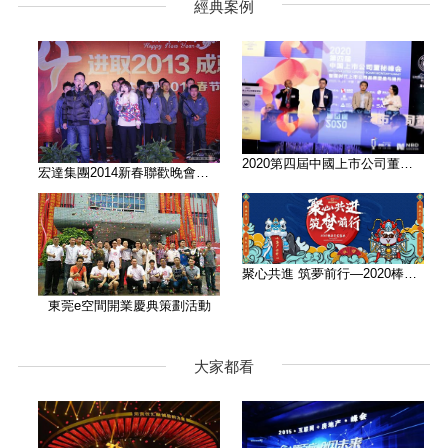
經典案例
2020第四屆中國上市公司董秘峰
宏達集團2014新春聯歡晚會活動
聚心共進 筑夢前行—2020棒谷科
東莞e空間開業慶典策劃活動
大家都看