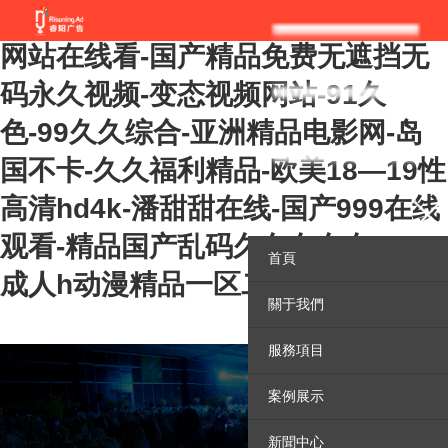
欧美在线一区二区-日本午夜影院-91
网站在线看-国产精品免费无遮挡无
码永久视频-变态视频网站-91久
色-99久久综合-亚洲精品电影网-岛
国不卡-久久福利精品-欧美18—19性
高清hd4k-潘甜甜在线-国产999在线
观看-精品国产乱码久久久久久108-
首頁
成人h动漫精品一区二区下载
關于我們
服務項目
案例展示
新聞中心