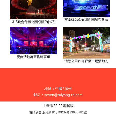
零基礎怎么召開新聞發布會活
315晚會危機公關必懂的技巧
慶典活動舞臺搭建事項
活動公司如何評價一場活動的
地址：中國?廣州
郵箱：seven@ruiyang-ra.com
手機版
??|??
電腦版
睿陽廣告 版權所有，
粵ICP備13053781號