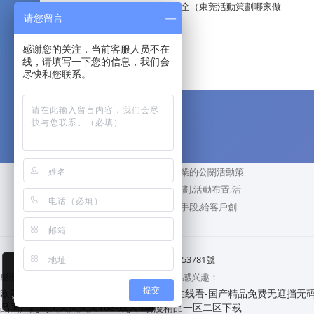
東莞活動公司大全（東莞活動策劃哪家做
请您留言
感谢您的关注，当前客服人员不在
线，请填写一下您的信息，我们会
尽快和您联系。
廣州睿陽廣告活動策劃公司,是專業的公關活動策
劃公司,執行公司,承接各類活動策劃,活動布置,活
動執行等服務,用專業的活動策劃手段,給客戶創
造最完美的盛典！
睿陽廣告 版權所有，
粵ICP備13053781號
感谢您访问我们的网站，您可能还对以下资源感兴趣：
提交
欧美在线一区二区-日本午夜影院-91网站在线看-国产精品免费无遮挡无码永久
品国产乱码久久久久久108-成人h动漫精品一区二区下载