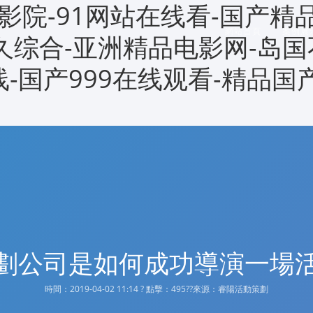
影院-91网站在线看-国产精
網站首頁
案例展
久久综合-亚洲精品电影网-岛国
线-国产999在线观看-精品国
劃公司是如何成功導演一場
時間：2019-04-02 11:14 ? 點擊：
495??來源：睿陽活動策劃