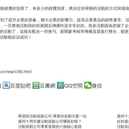
動經費的預算了，有多少的經費預算，將決定你舉辦的活動的方式和場地
達到了提升企業的形象，擴大企業的影響力，提高企業產品的銷售量等。
，一旦整個活動很好的展開后傳播性是非常好的。很多活動因為把握了企
的活動了，這樣在配合一些會刊、新聞參考稿等傳播資源進行整合，能更
活動都必須成功！
.cn/new/c/56.html
網
百度貼吧
豆瓣網
QQ空間
微信
啤酒節活動策劃公司-專業的策劃方案一站
廣州十
廣州十周年慶活動策劃公司哪家好呢？
好的廣
活動策劃公司專業發展的六個核心套路
活動策