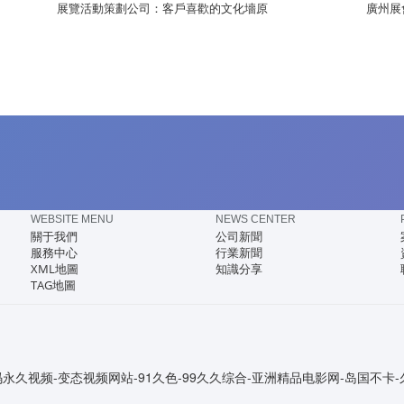
展覽活動策劃公司：客戶喜歡的文化墻原
廣州展
WEBSITE MENU
NEWS CENTER
關于我們
公司新聞
服務中心
行業新聞
XML地圖
知識分享
TAG地圖
视频-变态视频网站-91久色-99久久综合-亚洲精品电影网-岛国不卡-久久