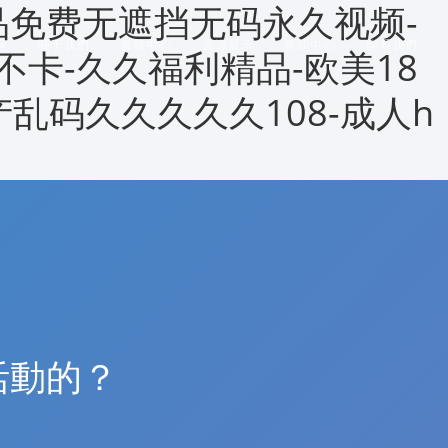
品免费无遮挡无码永久视频-
示
關于我們
服務中心
資源展示
新聞中心
聯系我們
不卡-久久福利精品-欧美18
产乱码久久久久久108-成人h
活動的？