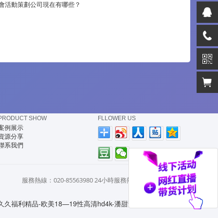
會活動策劃公司現在有哪些？
PRODUCT SHOW
FLLOWER US
案例展示
資源分享
聯系我們
服務熱線：020-85563980 24小時服務熱線：13808884776
福利精品-欧美18—19性高清hd4k-潘甜甜在线-国产999在线观看-精