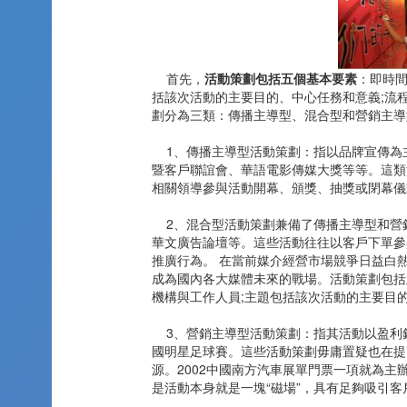
首先，
活動策劃包括五個基本要素
：即時間
括該次活動的主要目的、中心任務和意義;流
劃分為三類：傳播主導型、混合型和營銷主導
1、傳播主導型活動策劃：指以品牌宣傳為
暨客戶聯誼會、華語電影傳媒大獎等等。這類
相關領導參與活動開幕、頒獎、抽獎或閉
2、混合型活動策劃兼備了傳播主導型和營銷
華文廣告論壇等。這些活動往往以客戶下單參
推廣行為。 在當前媒介經營市場競爭日益白
成為國內各大媒體未來的戰場。活動策劃包括
機構與工作人員;主題包括該次活動的主要目
3、營銷主導型活動策劃：指其活動以盈利銷售
國明星足球賽。這些活動策劃毋庸置疑也在提
源。2002中國南方汽車展單門票一項就為
是活動本身就是一塊“磁場”，具有足夠吸引