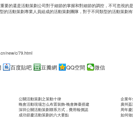
重要的還是活動策劃公司對于細節的掌握和對細節的調控，不可忽視的是
型的活動策劃專業人員組成的活動策劃團隊，對于不同類型的活動策劃有
.cn/new/c/79.html
網
百度貼吧
豆瓣網
QQ空間
微信
公關活動策劃之策動十律
企業年
晚會活動現場怎么布置裝飾-晚會舞臺搭建
廣州荔
深圳公關活動策劃聯系方式，費用報價認
周年慶
成功節慶活動策劃的六大要點
如何做