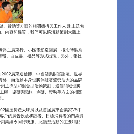
辦、贊助等方面的相關機構與工作人員;主題包
的、內容和性質，我們可以將活動策劃大體上
獎得主廣東行、小區電影巡回展、概念時裝秀
、海報、白皮書、禮品等形式出現，另外，報社
2002廣東通信節、中國酒業財富論壇、世界
資格，而活動本身也將伴隨著聲勢浩大的品牌
營銷主導型和混合型活動策劃，這個領域也將
辦、協辦(聯辦)、承辦、贊助等方面的相關
目。
02國慶房產大聯展以及首屆廣東企業家VS中
客戶的廣告投放和讀者、目標消費者的門票資
營銷業績令同行嘆服。此類型活動的主要特點