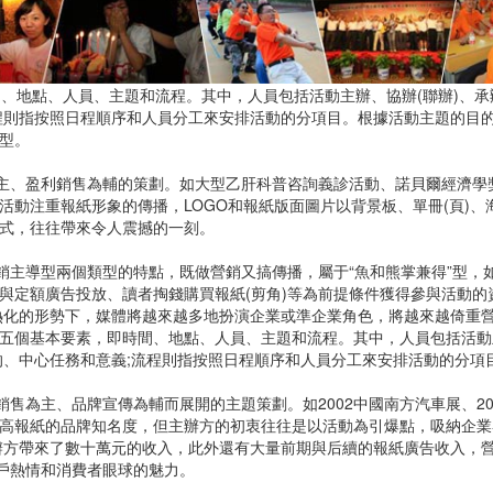
、地點、人員、主題和流程。其中，人員包括活動主辦、協辦(聯辦)、承
程則指按照日程順序和人員分工來安排活動的分項目。根據活動主題的目
型。
主、盈利銷售為輔的策劃。如大型乙肝科普咨詢義診活動、諾貝爾經濟學
活動注重報紙形象的傳播，LOGO和報紙版面圖片以背景板、單冊(頁)
幕儀式，往往帶來令人震撼的一刻。
主導型兩個類型的特點，既做營銷又搞傳播，屬于“魚和熊掌兼得”型，如
與定額廣告投放、讀者掏錢購買報紙(剪角)等為前提條件獲得參與活動的
熱化的形勢下，媒體將越來越多地扮演企業或準企業角色，將越來越倚重
五個基本要素，即時間、地點、人員、主題和流程。其中，人員包括活動主
的、中心任務和意義;流程則指按照日程順序和人員分工來安排活動的分項
為主、品牌宣傳為輔而展開的主題策劃。如2002中國南方汽車展、20
高報紙的品牌知名度，但主辦方的初衷往往是以活動為引爆點，吸納企業
主辦方帶來了數十萬元的收入，此外還有大量前期與后續的報紙廣告收入，
客戶熱情和消費者眼球的魅力。