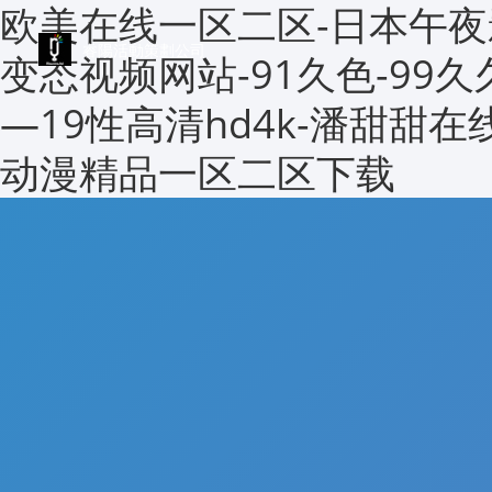
欧美在线一区二区-日本午夜
睿陽活動策劃公司
变态视频网站-91久色-99
—19性高清hd4k-潘甜甜在
动漫精品一区二区下载